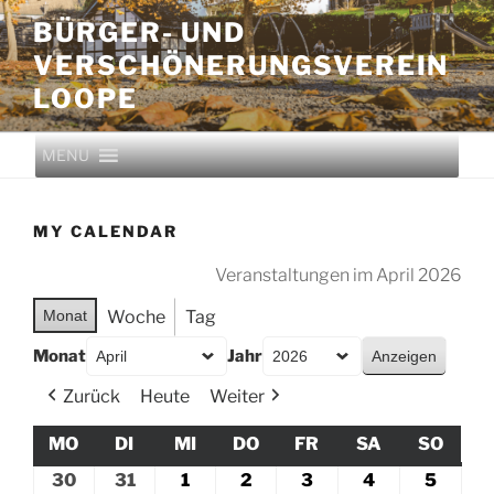
BÜRGER- UND
VERSCHÖNERUNGS­VEREIN
LOOPE
MENU
MY CALENDAR
Veranstaltungen im April 2026
Monat
Woche
Tag
Monat
Jahr
Zurück
Heute
Weiter
MO
DI
MI
DO
FR
SA
SO
30
31
1
2
3
4
5