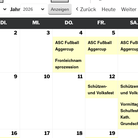
Jahr
Zurück
Heute
Weiter
DI.
MI.
DO.
FR.
SA
2
3
4
5
ASC Fußball
ASC Fußball
ASC Fußb
Aggercup
Aggercup
Aggercu
Fronleichnam
sprozession
9
10
11
12
Schützen-
Schützen
und Volksfest
und Volk
Vormittag
Schulfes
Kath.
Grundsc
16
17
18
19