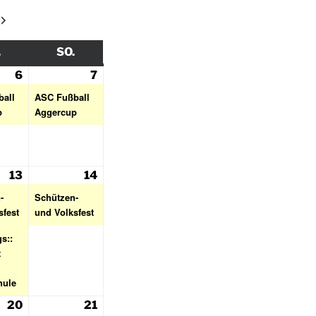
.
SO.
6
7
all
ASC Fußball
p
Aggercup
13
14
-
Schützen-
sfest
und Volksfest
s::
t
hule
20
21