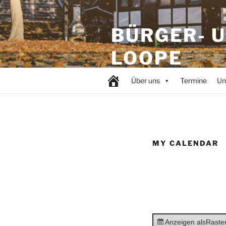
BÜRGER- 
LOOPE
Über uns
Termine
Un
MY CALENDAR
Anzeigen als
Raste