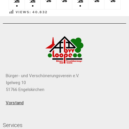
'26
'26
'26
'26
'26
'26
'26
●
●
●
VIEWS:
40.832
Bürger- und Verschönerungsverein e.V.
Igelweg 10
51766 Engelskirchen
Vorstand
Services