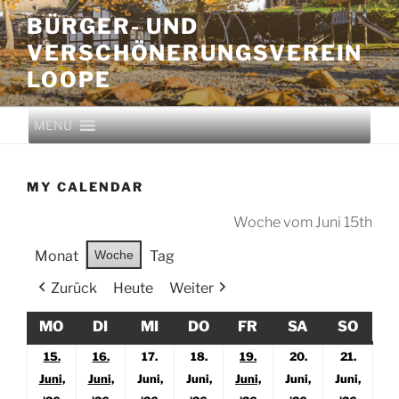
BÜRGER- UND
VERSCHÖNERUNGS­VEREIN
LOOPE
MENU
MY CALENDAR
Woche vom Juni 15th
Monat
Woche
Tag
Zurück
Heute
Weiter
MO
DI
MI
DO
FR
SA
SO
15.
16.
17.
18.
19.
20.
21.
Juni,
Juni,
Juni,
Juni,
Juni,
Juni,
Juni,