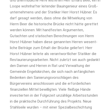
und unermüdliche Hilfe leisteten Herr Erhard Beer, ein in
Loope wohn­hafter leitender Bauingenieur eines Groß­
unter­nehmens und der Statiker Herr Horst Hübner. Es
darf gesagt werden, dass ohne die Mitwirkung von
Herrn Beer die historische Brücke nicht hätte gerettet
werden können. Mit handfesten Argumenten,
Gutachten und statischen Berechnungen von Herrn
Horst Hübner haben diese genannten Herren wesent­
liche Beiträge zum Erhalt der Brücke geliefert. Herr
Horst Hübner leitete als verantwortlicher Statiker die
Restaurierungsarbeiten. Nicht zuletzt sei auch gedankt
den Damen und Herren in Rat und Verwaltung der
Gemeinde Engelskirchen, die sich nach anfänglichen
Bedenken den Sanierungsvorschlägen des
Bürgervereins anschlossen und die erforderlichen
finanziellen Mittel bewilligten. Viele fleißige Hände
investierten in der Folgezeit unzählige Arbeitsstunden
in die praktische Durchführung des Projekts. Neue
Stahlseile wurden – mit einer Spezialbeschichtung