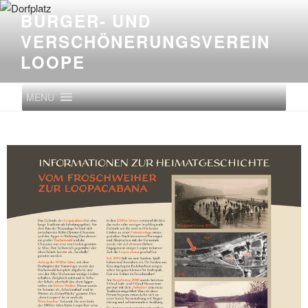
BÜRGER- UND
VERSCHÖNERUNGS­VEREIN
LOOPE
MENU