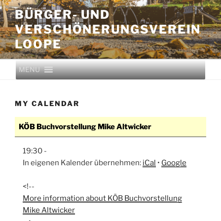
BÜRGER- UND
VERSCHÖNERUNGS­VEREIN
LOOPE
MENU
MY CALENDAR
KÖB Buchvorstellung Mike Altwicker
19:30
-
In eigenen Kalender übernehmen:
iCal
•
Google
<!--
More information about
KÖB Buchvorstellung
Mike Altwicker