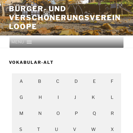
BÜRGER- UND
VERSCHÖNERUNGS­VEREIN
LOOPE
MENU
VOKABULAR-ALT
A
B
C
D
E
F
G
H
I
J
K
L
M
N
O
P
Q
R
S
T
U
V
W
X