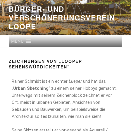
BÜRGER- UND
VERSCHÖNERUNGS­VEREIN
LOOPE
MENU
ZEICHNUNGEN VON „LOOPER
SEHENSWÜRDIGKEITEN“
Rainer Schmidt ist ein echter
Lueper
und hat das
„
Urban Sketching
“ zu einem seiner Hobbys gemacht.
Unterwegs mit seinem Zeichenblock zeichnet er vor
Ort, meist in urbanen Gebieten, Ansichten von
Gebäuden und Bauwerken, um beispielsweise die
Architektur so festzuhalten, wie man sie sieht.
Seine Skizzen erstellt er vorwiegend als Aquarell /